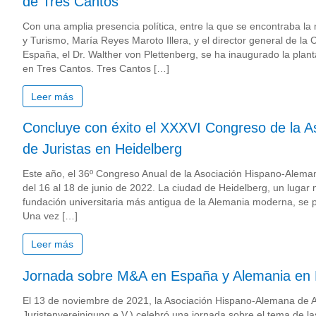
de Tres Cantos
Con una amplia presencia política, entre la que se encontraba la
y Turismo, María Reyes Maroto Illera, y el director general de 
España, el Dr. Walther von Plettenberg, se ha inaugurado la plan
en Tres Cantos. Tres Cantos […]
Leer más
Concluye con éxito el XXXVI Congreso de la 
de Juristas en Heidelberg
Este año, el 36º Congreso Anual de la Asociación Hispano-Aleman
del 16 al 18 de junio de 2022. La ciudad de Heidelberg, un lugar 
fundación universitaria más antigua de la Alemania moderna, se p
Una vez […]
Leer más
Jornada sobre M&A en España y Alemania en 
El 13 de noviembre de 2021, la Asociación Hispano-Alemana de
Juristenvereinigung e.V.) celebró una jornada sobre el tema de l