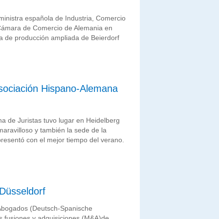
 ministra española de Industria, Comercio
la Cámara de Comercio de Alemania en
ta de producción ampliada de Beierdorf
Asociación Hispano-Alemana
a de Juristas tuvo lugar en Heidelberg
maravilloso y también la sede de la
resentó con el mejor tiempo del verano.
Düsseldorf
 Abogados (Deutsch-Spanische
as fusiones y adquisiciones (M&A)de