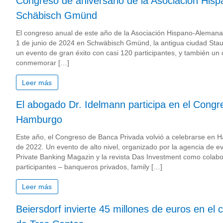
Congreso de aniversario de la Asociación His
Schäbisch Gmünd
El congreso anual de este año de la Asociación Hispano-Alemana 
1 de junio de 2024 en Schwäbisch Gmünd, la antigua ciudad Stauf
un evento de gran éxito con casi 120 participantes, y también un
conmemorar […]
Leer más
El abogado Dr. Idelmann participa en el Cong
Hamburgo
Este año, el Congreso de Banca Privada volvió a celebrarse en 
de 2022. Un evento de alto nivel, organizado por la agencia de e
Private Banking Magazin y la revista Das Investment como colab
participantes – banqueros privados, family […]
Leer más
Beiersdorf invierte 45 millones de euros en el