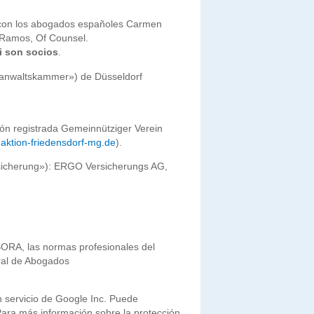
 con los abogados españoles Carmen
-Ramos, Of Counsel.
i son socios
.
sanwaltskammer») de Düsseldorf
ión registrada Gemeinnütziger Verein
aktion-friedensdorf-mg.de
).
ersicherung»): ERGO Versicherungs AG,
RA, las normas profesionales del
ral de Abogados
n servicio de Google Inc. Puede
ara más información sobre la protección