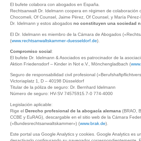
El bufete colabora con abogados en España.
Rechtsanwalt Dr. Idelmann coopera en régimen de colaboración
Chocomeli, Of Counsel, Jaime Pérez, Of Counsel, y María Pérez
Dr. Idelmann y estos abogados
no constituyen una sociedad n
El Dr. Idelmann es miembro de la Cámara de Abogados («Recht
(
www.rechtsanwaltskammer-duesseldorf.de
).
Compromiso social
:
El bufete Dr. Idelmann & Asociados es patrocinador de la asociac
Aktion Friedensdorf – Kinder in Not e.V., Mönchengladbach (
www.
Seguro de responsabilidad civil profesional («Berufshaftpflichtv
Victoriaplatz 1, D – 40198 Düsseldorf
Titular de la póliza de seguro: Dr. Bernhard Idelmann
Número de seguro: HV-SV 74575915.7-0 774-4000
Legislación aplicable:
Rige el
Derecho profesional de la abogacía alemana
(BRAO, BO
CCBE y EuRAG), descargable en el sitio web de la Cámara Fede
(«Bundesrechtsanwaltskammer») (
www.brak.de
).
Este portal usa Google Analytics y cookies. Google Analytics es u
desactivarlo configurando su navegador correspondientemente. P