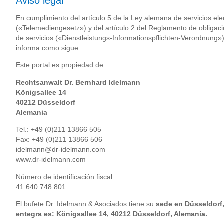
Aviso legal
En cumplimiento del artículo 5 de la Ley alemana de servicios el
(«Telemediengesetz») y del artículo 2 del Reglamento de obligac
de servicios («Dienstleistungs-Informationspflichten-Verordnung»)
informa como sigue:
Este portal es propiedad de
Rechtsanwalt Dr. Bernhard Idelmann
Königsallee 14
40212 Düsseldorf
Alemania
Tel.: +49 (0)211 13866 505
Fax: +49 (0)211 13866 506
idelmann@dr-idelmann.com
www.dr-idelmann.com
Número de identificación fiscal:
41 640 748 801
El bufete Dr. Idelmann & Asociados tiene su
sede en Düsseldorf
entegra es: Königsallee 14, 40212 Düsseldorf, Alemania.